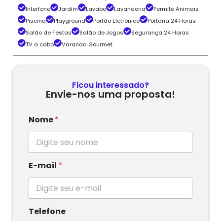
Interfone
Jardim
Lavabo
Lavanderia
Permite Animais
Piscina
Playground
Portão Eletrônico
Portaria 24 Horas
Salão de Festas
Salão de Jogos
Segurança 24 Horas
TV a cabo
Varanda Gourmet
Ficou interessado?
Envie-nos uma proposta!
Nome
*
E-mail
*
Telefone