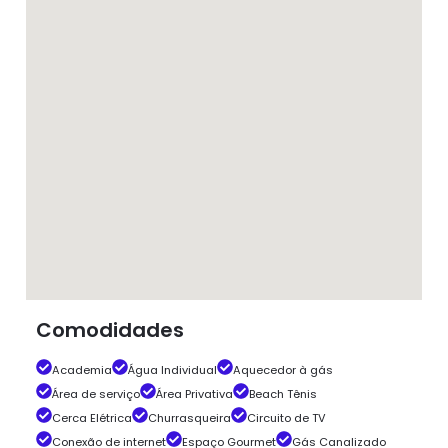
Comodidades
Academia
Água Individual
Aquecedor à gás
Área de serviço
Área Privativa
Beach Tênis
Cerca Elétrica
Churrasqueira
Circuito de TV
Conexão de internet
Espaço Gourmet
Gás Canalizado