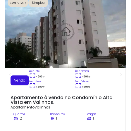
Simples
Cod :2557
Área Lote
Área Principal
45,00
m²
45,00
m²
Venda
Área Interna
Área Externa
45,00
m²
45,00
m²
Apartamento à venda no Condomínio Alta
Vista em Valinhos.
Apartamento
Valinhos
Quartos
Banheiros
Vagas
2
1
1