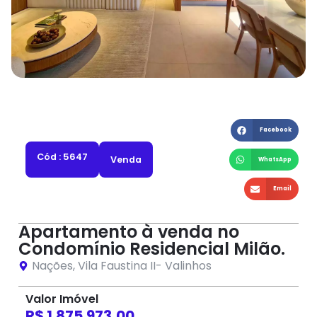
Facebook
Cód : 5647
Venda
WhatsApp
Email
Apartamento à venda no
Condomínio Residencial Milão.
Nações
,
Vila Faustina II
-
Valinhos
Valor Imóvel
R$ 1.875.973,00