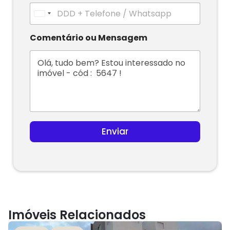
U
n
i
Comentário ou Mensagem
t
e
d
S
t
a
t
e
s
Enviar
+
1
Imóveis Relacionados