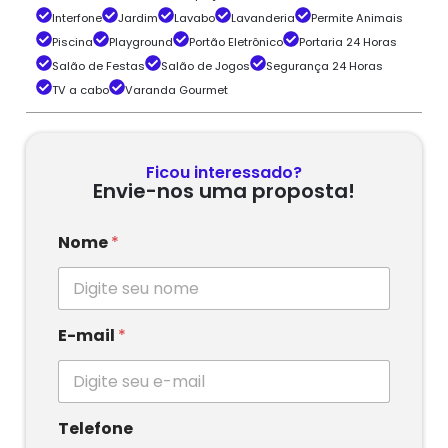
Interfone
Jardim
Lavabo
Lavanderia
Permite Animais
Piscina
Playground
Portão Eletrônico
Portaria 24 Horas
Salão de Festas
Salão de Jogos
Segurança 24 Horas
TV a cabo
Varanda Gourmet
Ficou interessado?
Envie-nos uma proposta!
Nome
*
E-mail
*
Telefone