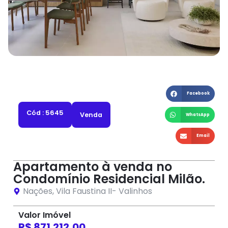
Facebook
Cód : 5645
Venda
WhatsApp
Email
Apartamento à venda no
Condomínio Residencial Milão.
Nações
,
Vila Faustina II
-
Valinhos
Valor Imóvel
R$ 871.212,00