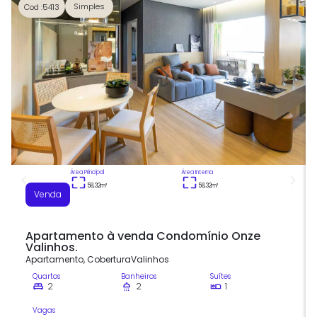
Simples
Cod :5413
Área Principal
Área Interna
58,32
m²
58,32
m²
Venda
Apartamento à venda Condomínio Onze
Valinhos.
Apartamento
,
Cobertura
Valinhos
Quartos
Banheiros
Suítes
2
2
1
Vagas