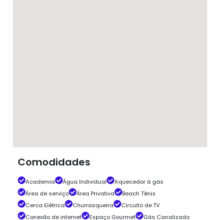
Comodidades
Academia
Água Individual
Aquecedor à gás
Área de serviço
Área Privativa
Beach Tênis
Cerca Elétrica
Churrasqueira
Circuito de TV
Conexão de internet
Espaço Gourmet
Gás Canalizado