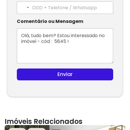
N
o
c
Comentário ou Mensagem
o
u
n
t
r
y
s
e
l
Enviar
e
c
t
e
d
Imóveis Relacionados