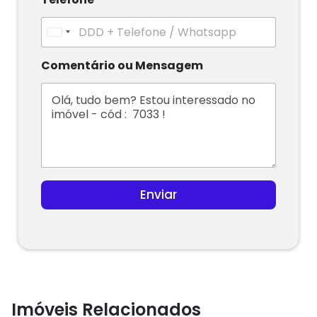
U
n
i
Comentário ou Mensagem
t
e
d
S
t
a
t
e
s
Enviar
+
1
Imóveis Relacionados