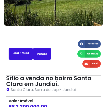
Facebook
Cód : 7033
Venda
WhatsApp
Email
Sítio a venda no bairro Santa
Clara em Jundiaí.
Santa Clara
,
Serra do Japi
-
Jundiaí
Valor Imóvel
R$ 2.200.000,00