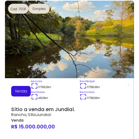
Simples
Cod :7031
Área Lote
Área Principal
117500,00
m²
117500,00
m²
Venda
Área Interna
Área Externa
400,00
m²
117500,00
m²
Sítio a venda em Jundiaí.
Rancho
,
Sítio
Jundiaí
Venda
R$ 15.000.000,00