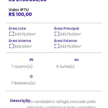
Valor IPTU
R$ 100,00
Área Lote
Área Principal
34375,00
m²
34375,00
m²
Área Interna
Área Externa
500,00
m²
34375,00
m²
7 Quarto(s)
6 Suíte(s)
7 Banheiro(s)
Descrição
Um verdadeiro refúgio cercado pela
natureza, conforto e lazer completo