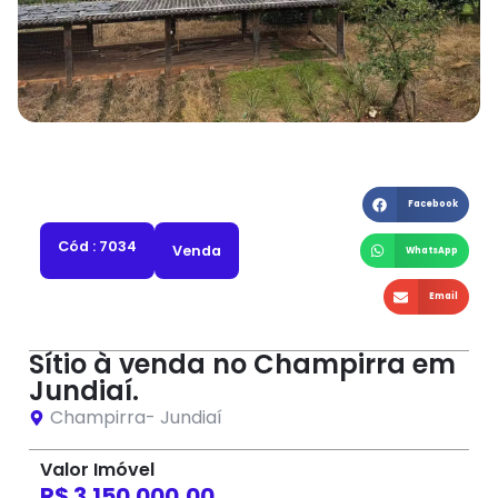
Facebook
Cód : 7034
Venda
WhatsApp
Email
Sítio à venda no Champirra em
Jundiaí.
Champirra
-
Jundiaí
Valor Imóvel
R$ 3.150.000,00