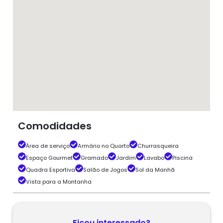
Comodidades
Área de serviço
Armário no Quarto
Churrasqueira
Espaço Gourmet
Gramado
Jardim
Lavabo
Piscina
Quadra Esportiva
Salão de Jogos
Sol da Manhã
Vista para a Montanha
Ficou interessado?