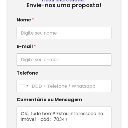
Envie-nos uma proposta!
Nome
*
E-mail
*
Telefone
U
n
i
Comentário ou Mensagem
t
e
d
S
t