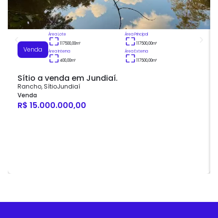
Área Lote
Área Principal
117500,00
m²
117500,00
m²
Venda
Área Interna
Área Externa
400,00
m²
117500,00
m²
Sítio a venda em Jundiaí.
Rancho
,
Sítio
Jundiaí
Venda
R$ 15.000.000,00