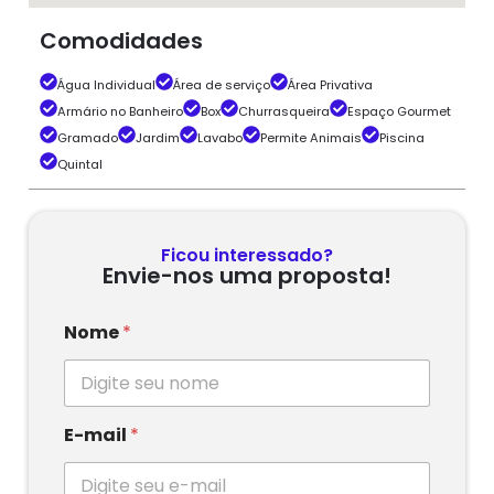
Comodidades
Água Individual
Área de serviço
Área Privativa
Armário no Banheiro
Box
Churrasqueira
Espaço Gourmet
Gramado
Jardim
Lavabo
Permite Animais
Piscina
Quintal
Ficou interessado?
Envie-nos uma proposta!
Nome
*
E-mail
*