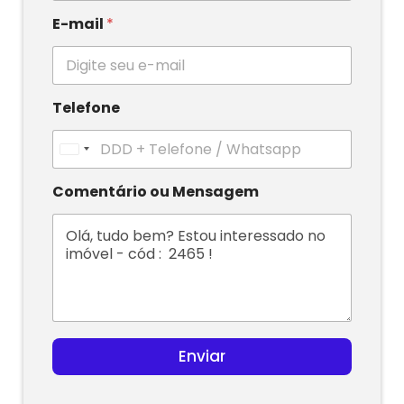
E-mail
*
Telefone
U
n
i
Comentário ou Mensagem
t
e
d
S
t
a
t
e
s
Enviar
+
1