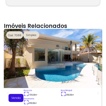
Imóveis Relacionados
Simples
Cod :7088
Área Lote
Área Principal
1510,00
m²
850,00
m²
Venda
Área Interna
850,00
m²