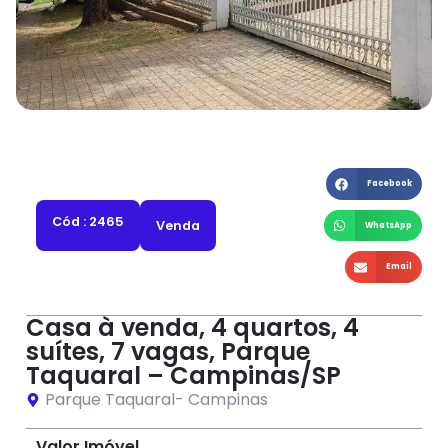
Facebook
Cód : 2465
Venda
WhatsApp
Email
Casa à venda, 4 quartos, 4
suítes, 7 vagas, Parque
Taquaral – Campinas/SP
Parque Taquaral
-
Campinas
Valor Imóvel