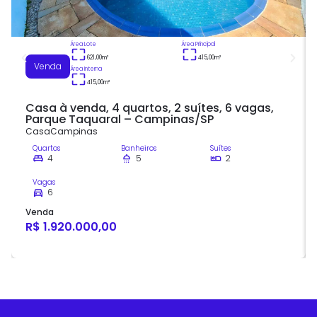
Área Lote
Área Principal
621,00
m²
415,00
m²
Venda
Área Interna
415,00
m²
Casa à venda, 4 quartos, 2 suítes, 6 vagas,
Parque Taquaral – Campinas/SP
Casa
Campinas
Quartos
Banheiros
Suítes
4
5
2
Vagas
6
Venda
R$ 1.920.000,00