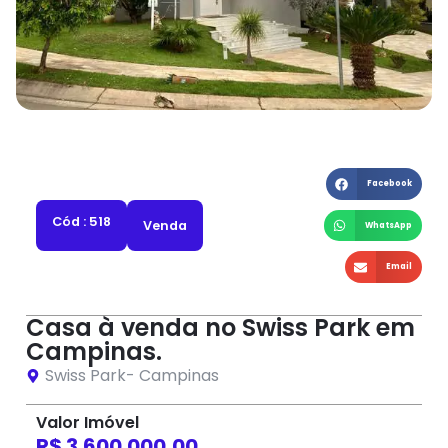
Facebook
Cód : 518
Venda
WhatsApp
Email
Casa à venda no Swiss Park em
Campinas.
Swiss Park
-
Campinas
Valor Imóvel
R$ 3.600.000,00