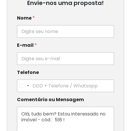
Envie-nos uma proposta!
Nome
*
E-mail
*
Telefone
U
n
i
Comentário ou Mensagem
t
e
d
S
t