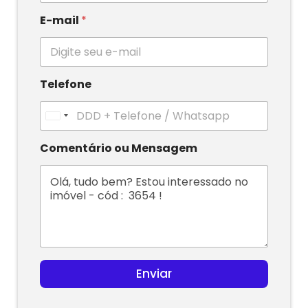
E-mail
*
Telefone
U
n
i
Comentário ou Mensagem
t
e
d
S
t
a
t
e
s
Enviar
+
1