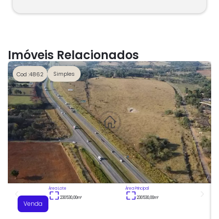
Imóveis Relacionados
Simples
Cod :4862
Área Lote
Área Principal
230530,00
m²
230530,00
m²
Venda