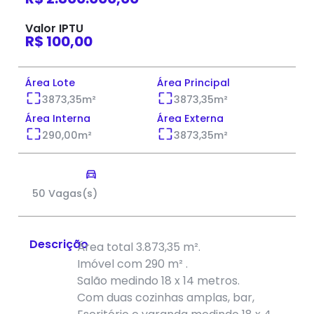
Valor IPTU
R$ 100,00
Área Lote
Área Principal
3873,35
m²
3873,35
m²
Área Interna
Área Externa
290,00
m²
3873,35
m²
50 Vagas(s)
Descrição
Área total 3.873,35 m².
Imóvel com 290 m² .
Salão medindo 18 x 14 metros.
Com duas cozinhas amplas, bar,