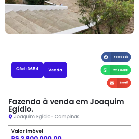
Facebook
Cód : 3654
Venda
WhatsApp
Email
Fazenda à venda em Joaquim
Egídio.
Joaquim Egídio
-
Campinas
Valor Imóvel
R$ 2.800.000,00