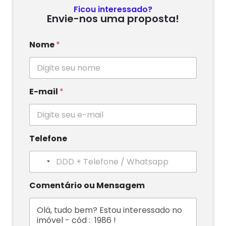
Ficou interessado?
Envie-nos uma proposta!
Nome
*
E-mail
*
Telefone
N
o
c
Comentário ou Mensagem
o
u
n
t