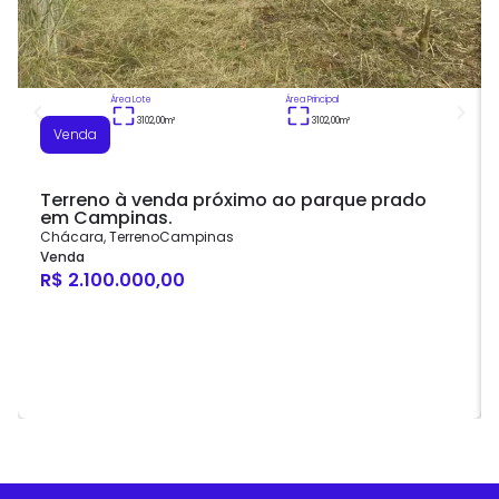
Área Lote
Área Principal
3102,00
m²
3102,00
m²
Venda
Terreno à venda próximo ao parque prado
em Campinas.
Chácara
,
Terreno
Campinas
Venda
R$ 2.100.000,00