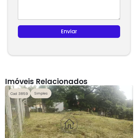
r
y
s
e
l
Enviar
e
c
t
e
d
Imóveis Relacionados
Simples
Cod :3859