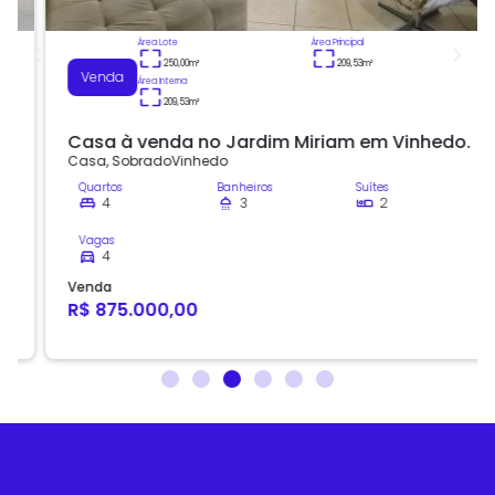
Área Lote
Área Principal
250,00
m²
209,53
m²
Venda
Área Interna
209,53
m²
Casa à venda no Jardim Miriam em Vinhedo.
Casa
,
Sobrado
Vinhedo
Quartos
Banheiros
Suítes
4
3
2
Vagas
4
Venda
R$ 875.000,00