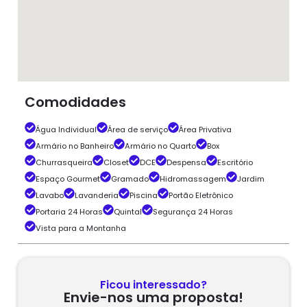
Comodidades
Água Individual
Área de serviço
Área Privativa
Armário no Banheiro
Armário no Quarto
Box
Churrasqueira
Closet
DCE
Despensa
Escritório
Espaço Gourmet
Gramado
Hidromassagem
Jardim
Lavabo
Lavanderia
Piscina
Portão Eletrônico
Portaria 24 Horas
Quintal
Segurança 24 Horas
Vista para a Montanha
Ficou interessado?
Envie-nos uma proposta!