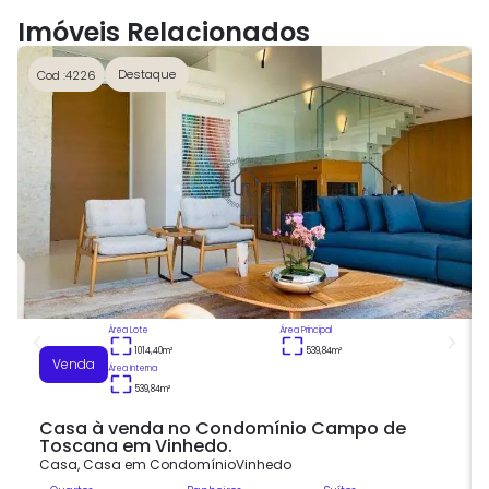
Imóveis Relacionados
Destaque
Cod :4226
Área Lote
Área Principal
1014,40
m²
539,84
m²
Venda
Área Interna
539,84
m²
Casa à venda no Condomínio Campo de
Toscana em Vinhedo.
Casa
,
Casa em Condomínio
Vinhedo