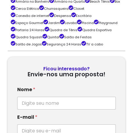
Armário no Banheiro
Armário no Quarto
Beach Tênis
Box
Cerca Elétrica
Churrasqueira
Closet
Conexão de internet
Despensa
Escritório
Espaço Gourmet
Jardim
Lavabo
Piscina
Playground
Portaria 24 Horas
Quadra de Tênis
Quadra Esportiva
Quadra Squash
Quintal
Salão de Festas
Salão de Jogos
Segurança 24 Horas
TV a cabo
Ficou interessado?
Envie-nos uma proposta!
Nome
*
E-mail
*