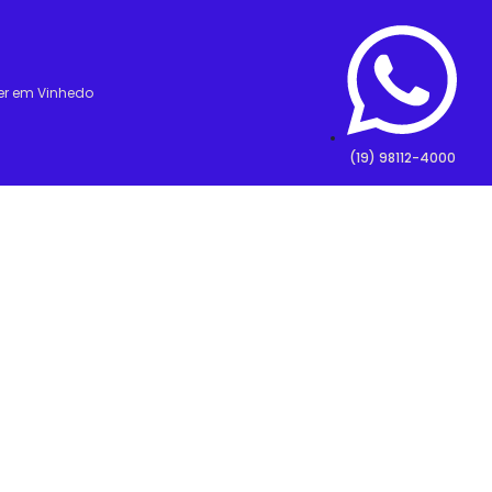
er em Vinhedo
(19) 98112-4000