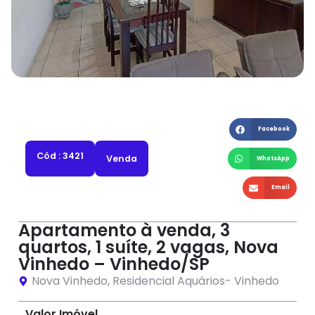
Facebook
Cód : 3421
Venda
WhatsApp
Email
Apartamento à venda, 3
quartos, 1 suíte, 2 vagas, Nova
Vinhedo – Vinhedo/SP
Nova Vinhedo
,
Residencial Aquários
-
Vinhedo
Valor Imóvel