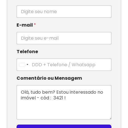
E-mail
*
Telefone
U
n
i
Comentário ou Mensagem
t
e
d
S
t
a
t
e
s