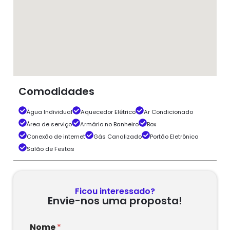
Comodidades
Água Individual
Aquecedor Elétrico
Ar Condicionado
Área de serviço
Armário no Banheiro
Box
Conexão de internet
Gás Canalizado
Portão Eletrônico
Salão de Festas
Ficou interessado?
Envie-nos uma proposta!
Nome
*