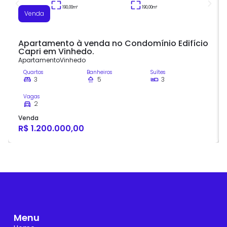
190,00
m²
190,00
m²
Venda
Apartamento à venda no Condomínio Edifício
Capri em Vinhedo.
Apartamento
Vinhedo
Quartos
Banheiros
Suítes
3
5
3
Vagas
2
Venda
R$ 1.200.000,00
Menu