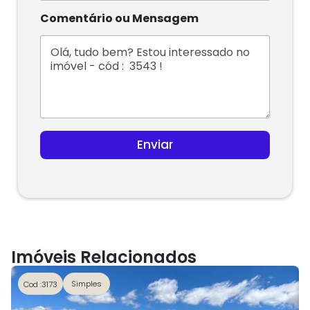
n
i
Comentário ou Mensagem
t
e
d
S
t
a
t
e
s
Enviar
+
1
Imóveis Relacionados
Simples
Cod :3173