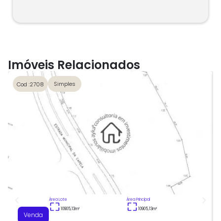
Imóveis Relacionados
Simples
Cod :2708
Área Lote
Área Principal
10905,13
m²
10905,13
m²
Venda