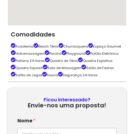
Comodidades
Academia
Beach Tênis
Churrasqueira
Espaço Gourmet
Hidromassagem
Piscina
Playground
Portão Eletrônico
Portaria 24 Horas
Quadra de Tênis
Quadra Esportiva
Quadra Squash
Sala de Massagem
Salão de Festas
Salão de Jogos
Sauna
Segurança 24 Horas
Ficou interessado?
Envie-nos uma proposta!
Nome
*