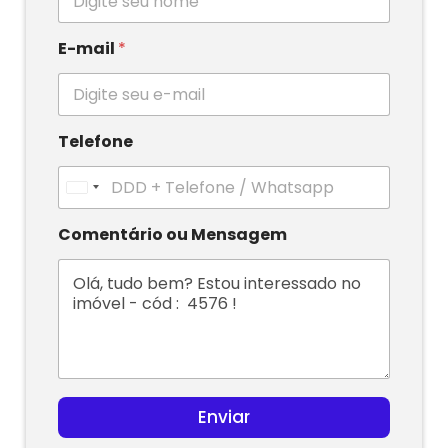
E-mail
*
Telefone
U
n
i
Comentário ou Mensagem
t
e
d
S
t
a
t
e
s
Enviar
+
1