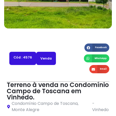
Facebook
Cód : 4576
Venda
WhatsApp
Email
Terreno à venda no Condomínio
Campo de Toscana em
Vinhedo.
Condomínio Campo de Toscana
,
-
Monte Alegre
Vinhedo