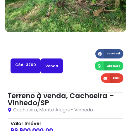
Facebook
Cód : 3700
Venda
WhatsApp
Email
Terreno à venda, Cachoeira –
Vinhedo/SP
Cachoeira
,
Monte Alegre
-
Vinhedo
Valor Imóvel
R$ 800.000,00