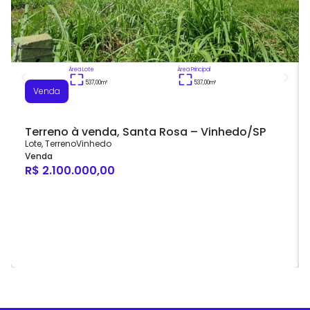
Área Lote
Área Principal
537,00
m²
537,00
m²
Venda
Terreno à venda, Santa Rosa – Vinhedo/SP
Lote
,
Terreno
Vinhedo
Venda
R$ 2.100.000,00