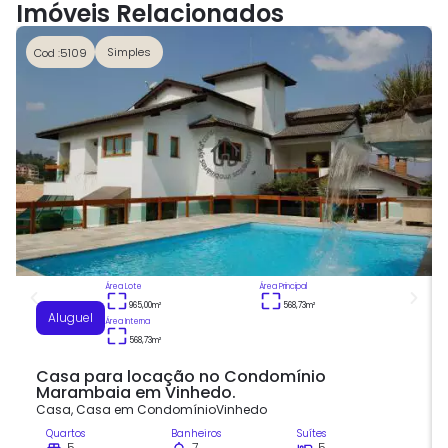
Imóveis Relacionados
Simples
Cod :5109
Área Lote
Área Principal
965,00
m²
568,73
m²
Aluguel
Área Interna
568,73
m²
Casa para locação no Condomínio
Marambaia em Vinhedo.
Casa
,
Casa em Condomínio
Vinhedo
Quartos
Banheiros
Suítes
5
7
5