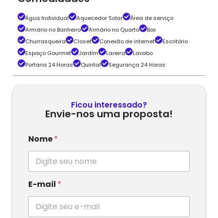
Água Individual
Aquecedor Solar
Área de serviço
Armário no Banheiro
Armário no Quarto
Box
Churrasqueira
Closet
Conexão de internet
Escritório
Espaço Gourmet
Jardim
Lareira
Lavabo
Portaria 24 Horas
Quintal
Segurança 24 Horas
Ficou interessado?
Envie-nos uma proposta!
Nome
*
E-mail
*