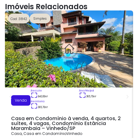
Imóveis Relacionados
Simples
Cod :3842
Área Lote
Área Principal
940,00
m²
365,70
m²
Venda
Área Interna
365,70
m²
Casa em Condomínio à venda, 4 quartos, 2
suítes, 4 vagas, Condomínio Estância
Marambaia – Vinhedo/SP
Casa
,
Casa em Condomínio
Vinhedo