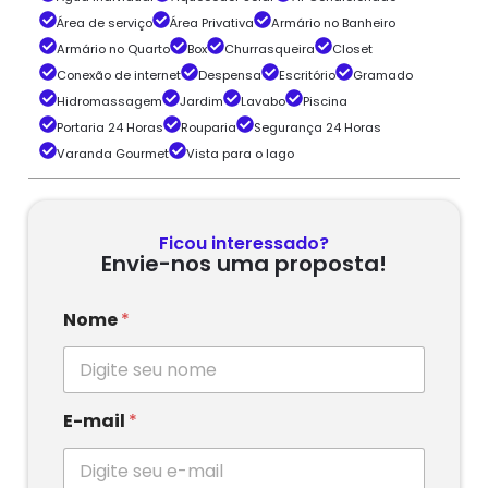
Área de serviço
Área Privativa
Armário no Banheiro
Armário no Quarto
Box
Churrasqueira
Closet
Conexão de internet
Despensa
Escritório
Gramado
Hidromassagem
Jardim
Lavabo
Piscina
Portaria 24 Horas
Rouparia
Segurança 24 Horas
Varanda Gourmet
Vista para o lago
Ficou interessado?
Envie-nos uma proposta!
Nome
*
E-mail
*