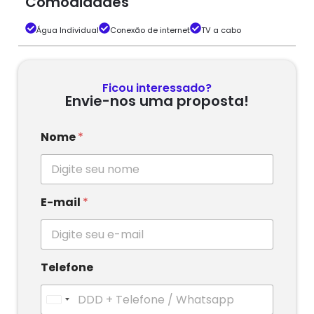
Comodidades
Água Individual
Conexão de internet
TV a cabo
Ficou interessado?
Envie-nos uma proposta!
Nome
*
E-mail
*
Telefone
U