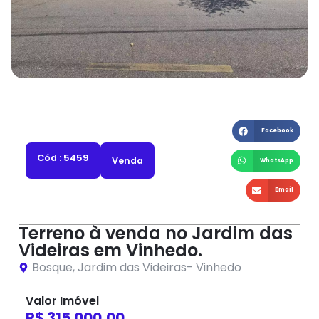
Facebook
Cód : 5459
Venda
WhatsApp
Email
Terreno à venda no Jardim das
Videiras em Vinhedo.
Bosque
,
Jardim das Videiras
-
Vinhedo
Valor Imóvel
R$ 315.000,00