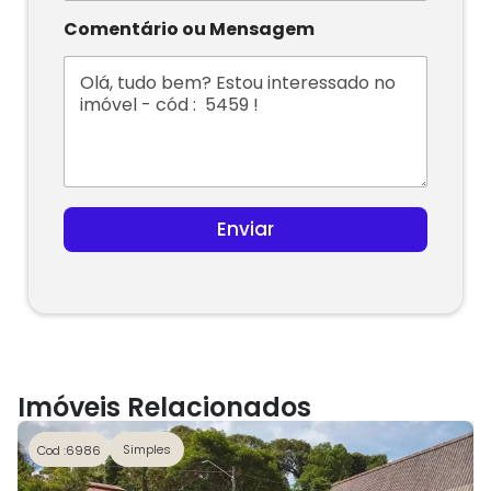
n
i
Comentário ou Mensagem
t
e
d
S
t
a
t
e
s
Enviar
+
1
Imóveis Relacionados
Simples
Cod :6986