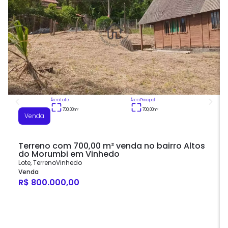
Área Lote
Área Principal
700,00
m²
700,00
m²
Venda
Terreno com 700,00 m² venda no bairro Altos
do Morumbi em Vinhedo
Lote
,
Terreno
Vinhedo
Venda
R$ 800.000,00