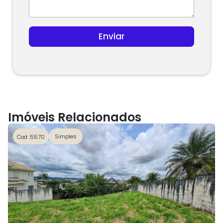
t
e
s
Enviar
+
1
Imóveis Relacionados
Simples
Cod :5570