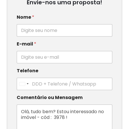
Envie-nos uma proposta!
Nome
*
E-mail
*
Telefone
U
n
i
Comentário ou Mensagem
t
e
d
S
t
a