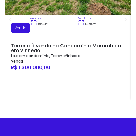
Área Lote
Área Principal
1095,00
m²
1095,00
m²
Venda
Terreno à venda no Condomínio Marambaia
em Vinhedo.
Lote em condomínio
,
Terreno
Vinhedo
Venda
R$ 1.300.000,00