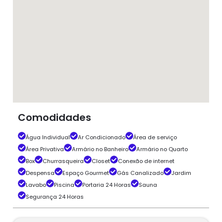
Comodidades
Água Individual
Ar Condicionado
Área de serviço
Área Privativa
Armário no Banheiro
Armário no Quarto
Box
Churrasqueira
Closet
Conexão de internet
Despensa
Espaço Gourmet
Gás Canalizado
Jardim
Lavabo
Piscina
Portaria 24 Horas
Sauna
Segurança 24 Horas