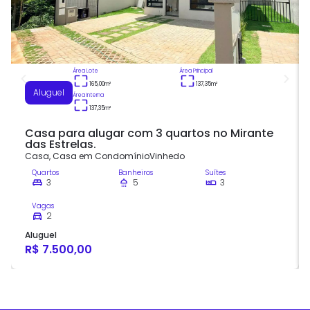
Área Lote
Área Principal
165,00
m²
137,35
m²
Aluguel
Área Interna
137,35
m²
Casa para alugar com 3 quartos no Mirante
das Estrelas.
Casa
,
Casa em Condomínio
Vinhedo
Quartos
Banheiros
Suítes
3
5
3
Vagas
2
Aluguel
R$ 7.500,00