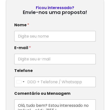
Ficou interessado?
Envie-nos uma proposta!
Nome
*
E-mail
*
Telefone
U
n
i
Comentário ou Mensagem
t
e
d