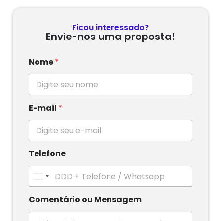
Ficou interessado?
Envie-nos uma proposta!
Nome
*
E-mail
*
Telefone
U
n
i
Comentário ou Mensagem
t
e