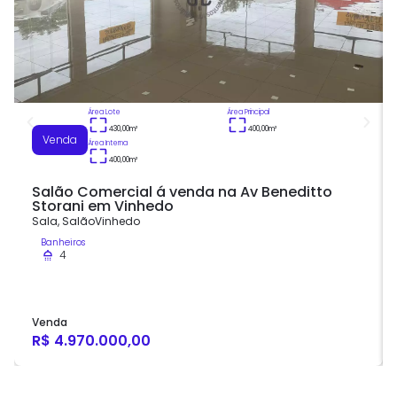
Área Lote
Área Principal
430,00
m²
400,00
m²
Venda
Área Interna
400,00
m²
Salão Comercial á venda na Av Beneditto
Storani em Vinhedo
Sala
,
Salão
Vinhedo
Banheiros
4
Venda
R$ 4.970.000,00