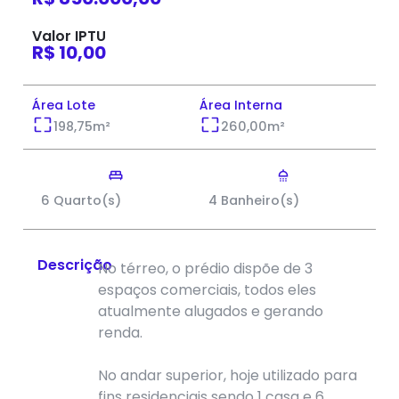
Valor IPTU
R$ 10,00
Área Lote
Área Interna
198,75
m²
260,00
m²
6 Quarto(s)
4 Banheiro(s)
Descrição
No térreo, o prédio dispõe de 3
espaços comerciais, todos eles
atualmente alugados e gerando
renda.
No andar superior, hoje utilizado para
fins residenciais sendo 1 casa e 6