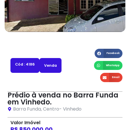
Facebook
Cód : 4186
Venda
WhatsApp
Email
Prédio à venda no Barra Funda
em Vinhedo.
Barra Funda
,
Centro
-
Vinhedo
Valor Imóvel
R$ 850.000,00