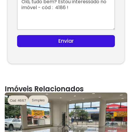
d
S
t
a
t
e
s
Enviar
+
1
Imóveis Relacionados
Simples
Cod :4667