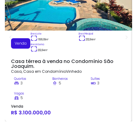
Área Lote
Área Principal
1500,00
m²
232,84
m²
Venda
Área Interna
232,84
m²
Casa térrea à venda no Condomínio São
Joaquim.
Casa
,
Casa em Condomínio
Vinhedo
Quartos
Banheiros
Suítes
3
5
3
Vagas
5
Venda
R$ 3.100.000,00