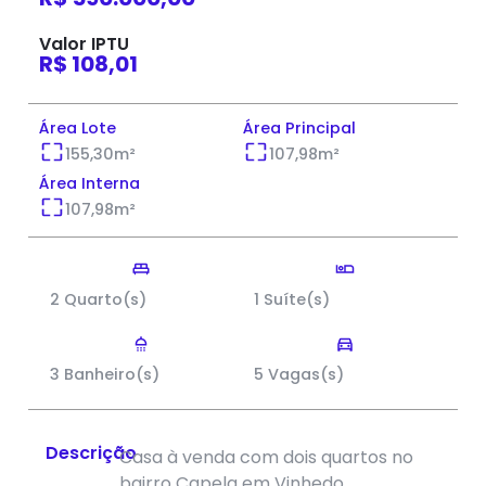
Valor IPTU
R$ 108,01
Área Lote
Área Principal
155,30
m²
107,98
m²
Área Interna
107,98
m²
2 Quarto(s)
1 Suíte(s)
3 Banheiro(s)
5 Vagas(s)
Descrição
Casa à venda com dois quartos no
bairro Capela em Vinhedo.