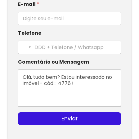
E-mail
*
Telefone
N
o
c
Comentário ou Mensagem
o
u
n
t
r
y
s
e
l
Enviar
e
c
t
e