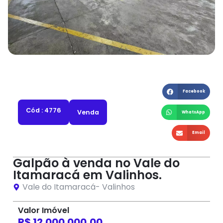
Facebook
Cód : 4776
Venda
WhatsApp
Email
Galpão à venda no Vale do
Itamaracá em Valinhos.
Vale do Itamaracá
-
Valinhos
Valor Imóvel
R$ 12.000.000,00