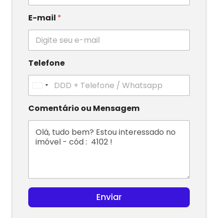
E-mail
*
Telefone
U
n
i
Comentário ou Mensagem
t
e
d
S
t
a
t
e
s
Enviar
+
1