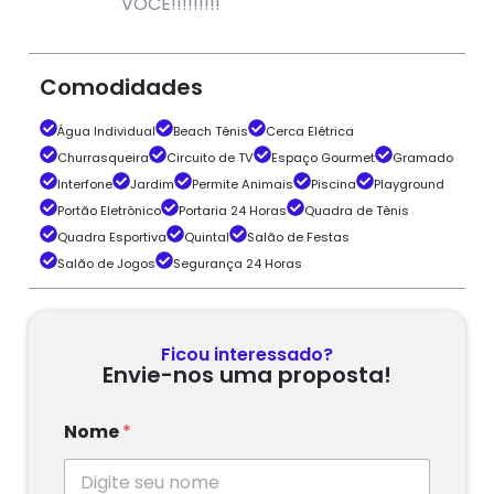
VOCÊ!!!!!!!!!
Comodidades
Água Individual
Beach Tênis
Cerca Elétrica
Churrasqueira
Circuito de TV
Espaço Gourmet
Gramado
Interfone
Jardim
Permite Animais
Piscina
Playground
Portão Eletrônico
Portaria 24 Horas
Quadra de Tênis
Quadra Esportiva
Quintal
Salão de Festas
Salão de Jogos
Segurança 24 Horas
Ficou interessado?
Envie-nos uma proposta!
Nome
*