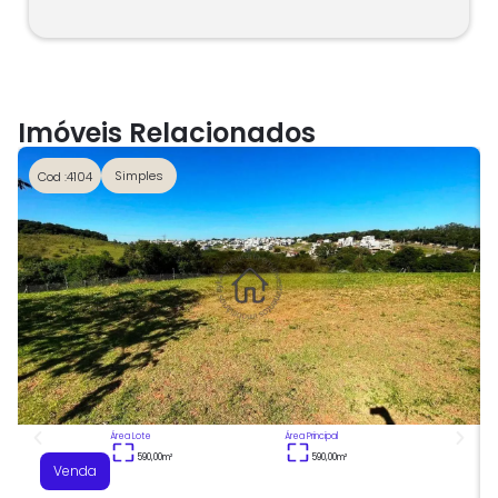
Imóveis Relacionados
Simples
Cod :4104
Área Lote
Área Principal
590,00
m²
590,00
m²
Venda