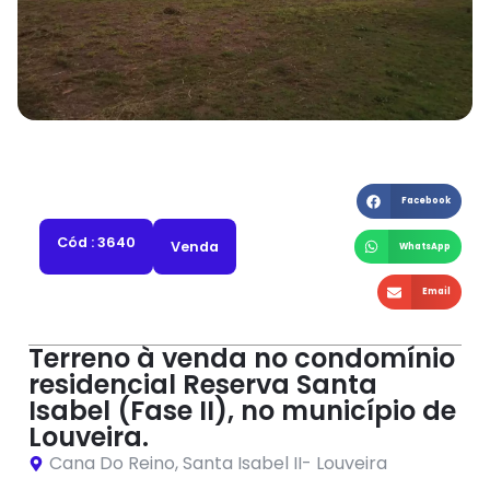
Facebook
Cód : 3640
Venda
WhatsApp
Email
Terreno à venda no condomínio
residencial Reserva Santa
Isabel (Fase II), no município de
Louveira.
Cana Do Reino
,
Santa Isabel II
-
Louveira