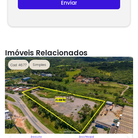
Enviar
e
c
t
e
d
Imóveis Relacionados
Simples
Cod :4677
Área Lote
Área Principal