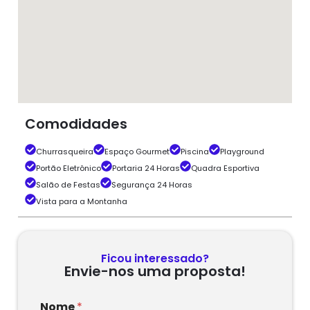
Comodidades
Churrasqueira
Espaço Gourmet
Piscina
Playground
Portão Eletrônico
Portaria 24 Horas
Quadra Esportiva
Salão de Festas
Segurança 24 Horas
Vista para a Montanha
Ficou interessado?
Envie-nos uma proposta!
Nome
*