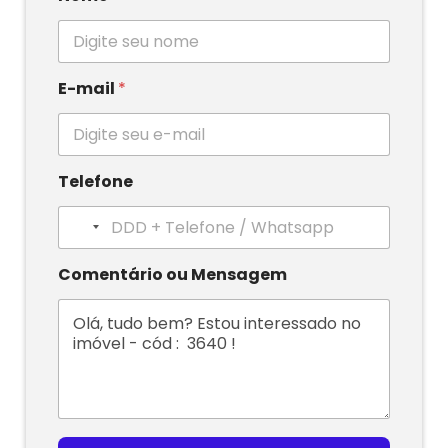
E-mail
*
Telefone
N
o
c
Comentário ou Mensagem
o
u
n
t
r
y
s
e
l