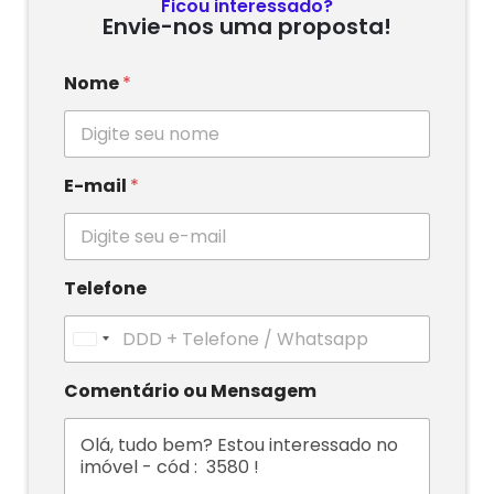
Ficou interessado?
Envie-nos uma proposta!
Nome
*
E-mail
*
Telefone
U
n
i
Comentário ou Mensagem
t
e
d
S
t