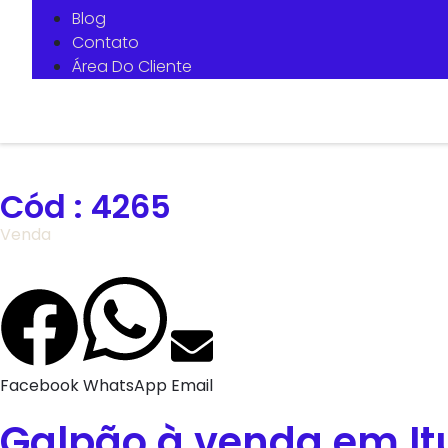
Blog
Contato
Área Do Cliente
Cód : 4265
Venda
Facebook
WhatsApp
Email
Galpão à venda em It