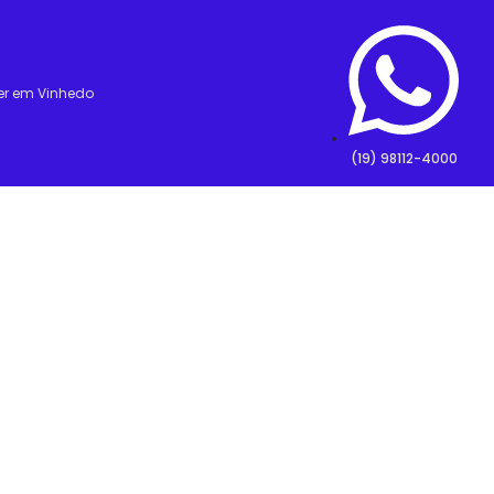
er em Vinhedo
(19) 98112-4000