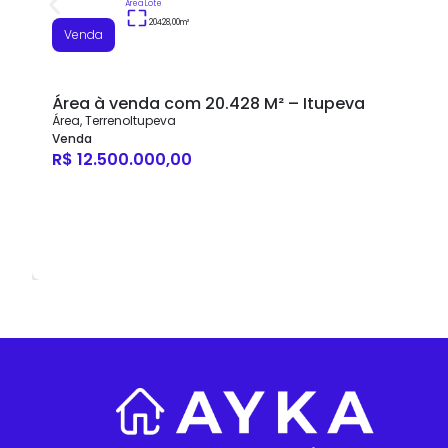
Área Lote
20428,00
m²
Venda
Área à venda com 20.428 M² – Itupeva
Área
,
Terreno
Itupeva
Venda
R$ 12.500.000,00