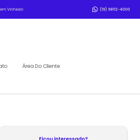
r em Vinhedo
(19) 98112-4000
ato
Área Do Cliente
Ficou interessado?