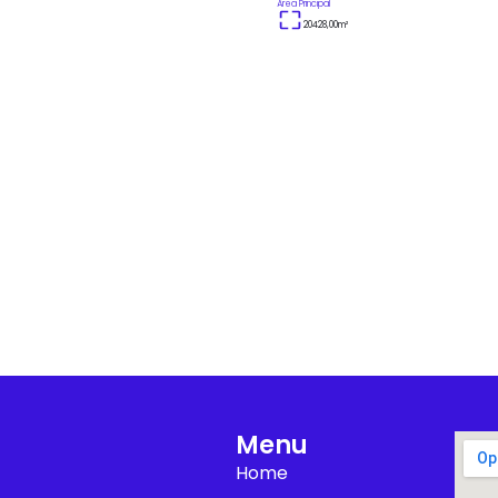
Área Principal
20428,00
m²
Menu
Home