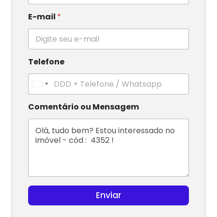
E-mail
*
Telefone
U
n
i
Comentário ou Mensagem
t
e
d
S
t
a
t
e
s
Enviar
+
1