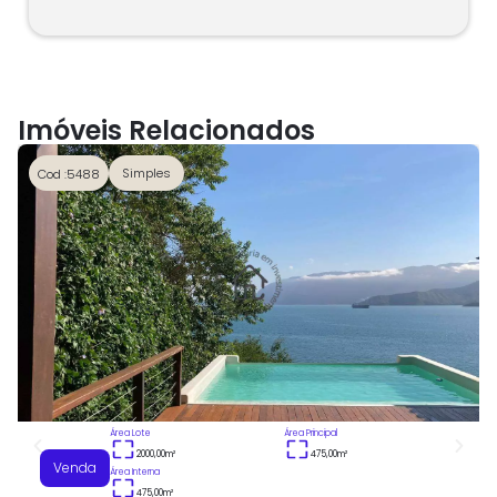
Imóveis Relacionados
Simples
Cod :5488
Área Lote
Área Principal
2000,00
m²
475,00
m²
Venda
Área Interna
475,00
m²