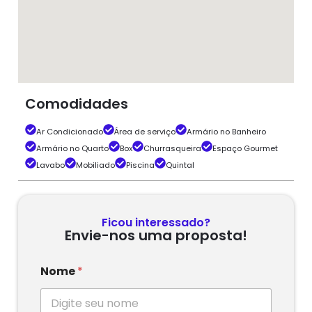
Comodidades
Ar Condicionado
Área de serviço
Armário no Banheiro
Armário no Quarto
Box
Churrasqueira
Espaço Gourmet
Lavabo
Mobiliado
Piscina
Quintal
Ficou interessado?
Envie-nos uma proposta!
Nome
*