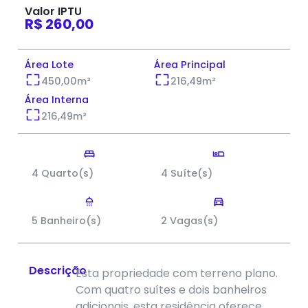
Valor IPTU
R$ 260,00
Área Lote
Área Principal
450,00
m²
216,49
m²
Área Interna
216,49
m²
4 Quarto(s)
4 Suíte(s)
5 Banheiro(s)
2 Vagas(s)
Descrição
Esta propriedade com terreno plano.
Com quatro suítes e dois banheiros
adicionais, esta residência oferece