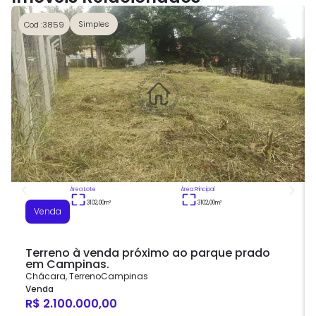
Simples
Cod :3859
Área Lote
Área Principal
3102,00
m²
3102,00
m²
Venda
Terreno à venda próximo ao parque prado
em Campinas.
Chácara
,
Terreno
Campinas
Venda
R$ 2.100.000,00