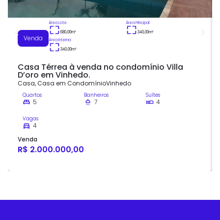
Área Lote
Área Principal
680,00
m²
340,00
m²
Venda
Área Interna
340,00
m²
Casa Térrea à venda no condomínio Villa
D’oro em Vinhedo.
Casa
,
Casa em Condomínio
Vinhedo
Quartos
Banheiros
Suítes
5
7
4
Vagas
4
Venda
R$ 2.000.000,00