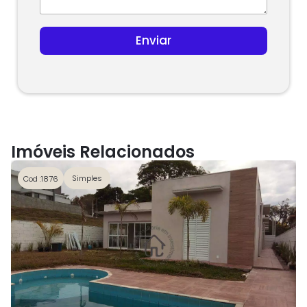
t
e
s
Enviar
+
1
Imóveis Relacionados
Simples
Cod :1876