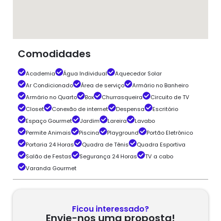
Comodidades
Academia
Água Individual
Aquecedor Solar
Ar Condicionado
Área de serviço
Armário no Banheiro
Armário no Quarto
Box
Churrasqueira
Circuito de TV
Closet
Conexão de internet
Despensa
Escritório
Espaço Gourmet
Jardim
Lareira
Lavabo
Permite Animais
Piscina
Playground
Portão Eletrônico
Portaria 24 Horas
Quadra de Tênis
Quadra Esportiva
Salão de Festas
Segurança 24 Horas
TV a cabo
Varanda Gourmet
Ficou interessado?
Envie-nos uma proposta!