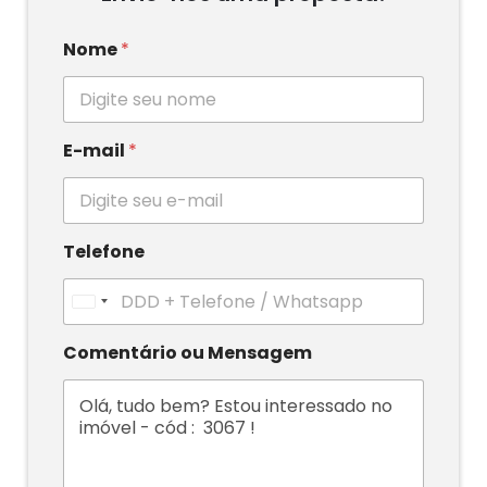
Nome
*
E-mail
*
Telefone
U
n
i
Comentário ou Mensagem
t
e
d
S
t
a