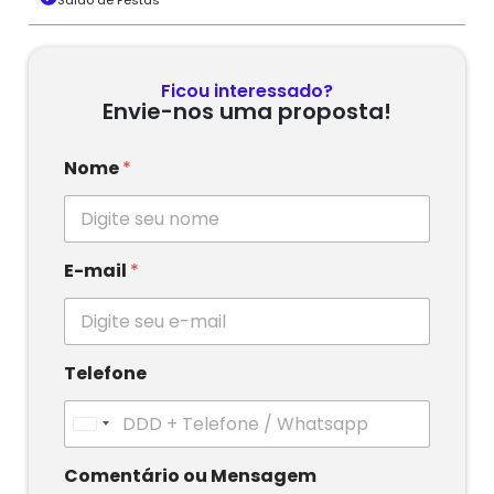
Ficou interessado?
Envie-nos uma proposta!
Nome
*
E-mail
*
Telefone
U
n
i
Comentário ou Mensagem
t