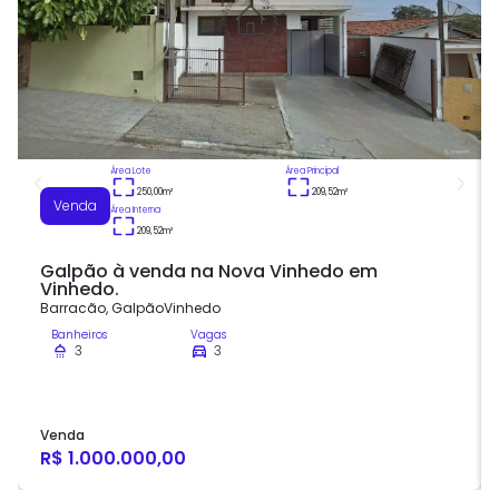
Área Lote
Área Principal
250,00
m²
209,52
m²
Venda
Área Interna
209,52
m²
Galpão à venda na Nova Vinhedo em
Vinhedo.
Barracão
,
Galpão
Vinhedo
Banheiros
Vagas
3
3
Venda
R$ 1.000.000,00