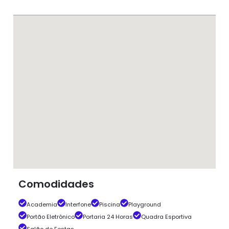
Comodidades
Academia
Interfone
Piscina
Playground
Portão Eletrônico
Portaria 24 Horas
Quadra Esportiva
Salão de Festas