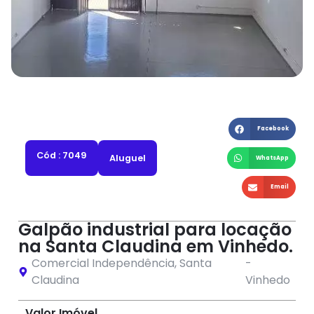
Facebook
Cód : 7049
Aluguel
WhatsApp
Email
Galpão industrial para locação
na Santa Claudina em Vinhedo.
Comercial Independência
,
Santa
-
Claudina
Vinhedo
Valor Imóvel