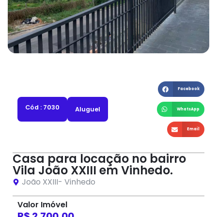
Facebook
Cód : 7030
Aluguel
WhatsApp
Email
Casa para locação no bairro
Vila João XXIII em Vinhedo.
João XXIII
-
Vinhedo
Valor Imóvel
R$ 2.700,00