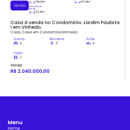
594,00
m²
317,48
m²
Venda
Área Interna
317,48
m²
Casa à venda no Condomínio Jardim Paulista
I em Vinhedo.
Casa
,
Casa em Condomínio
Vinhedo
Quartos
Banheiros
Suítes
4
5
4
Vagas
2
Venda
R$ 2.040.000,00
Menu
Home