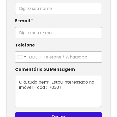
E-mail
*
Telefone
U
n
i
Comentário ou Mensagem
t
e
d
S
t
a
t
e
s