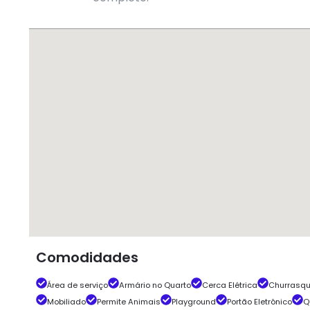
Comodidades
Área de serviço
Armário no Quarto
Cerca Elétrica
Churrasqu
Mobiliado
Permite Animais
Playground
Portão Eletrônico
Q