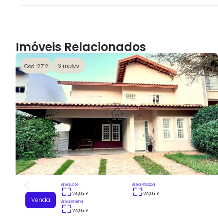
Imóveis Relacionados
Simples
Cod :2712
Área Lote
Área Principal
270,00
m²
222,90
m²
Venda
Área Interna
222,90
m²