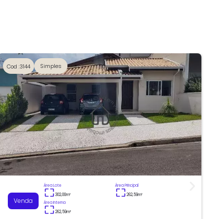
Simples
Cod :3144
Área Lote
Área Principal
302,00
m²
262,59
m²
Venda
Área Interna
262,59
m²