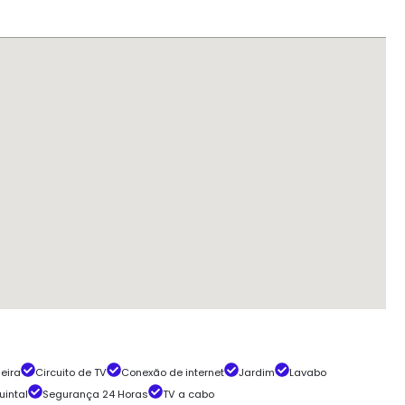
eira
Circuito de TV
Conexão de internet
Jardim
Lavabo
uintal
Segurança 24 Horas
TV a cabo