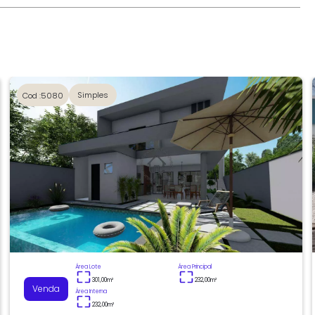
Simples
Cod :5080
Área Lote
Área Principal
301,00
m²
232,00
m²
Venda
Área Interna
232,00
m²