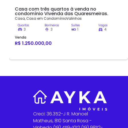
Casa com três quartos à venda no
condomínio Vivenda das Quaresmeiras.
Casa
,
Casa em Condomínio
Valinhos
Quartos
Banheiros
Suítes
Vagas
3
3
1
4
Venda
R$ 1.250.000,00
Creci: 36.352-J R. Manoel
Matheus, 810 Santa Rosa -
Vinhedo (19) 4119-1012 (19) 98112-