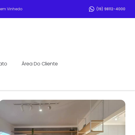
r em Vinhedo
(19) 98112-4000
ato
Área Do Cliente