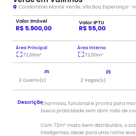
Condomínio Monte Verde
,
Vila Boa Esperança
-
V
Valor Imóvel
Valor IPTU
R$ 5.900,00
R$ 55,00
Área Principal
Área Interna
72,00
m²
72,00
m²
2 Quarto(s)
2 Vagas(s)
Descrição
Charmosa, funcional e pronta para mor
busca praticidade sem abrir mão de conf
Com 72m² muito bem distribuídos, o s
inteligentes, ideais para uma rotina leve